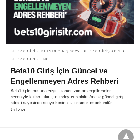
BETS10 GIRIŞ
BETS10 GIRIŞ 2025
BETS10 GIRIŞ ADRESI
BETS10 GIRIŞ LINKI
Bets10 Giriş İçin Güncel ve
Engellenmeyen Adres Rehberi
Bets10 platformuna erişim zaman zaman engellemeler
nedeniyle kullanıcılar için zorlayıcı olabilir. Ancak güncel giriş
adresi sayesinde siteye kesintisiz erişmek mümkündür.…
1 yıl önce