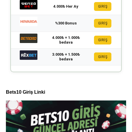
4.000₺ Her Ay
GİRİŞ
%300 Bonus
GİRİŞ
4.000₺ + 1.000₺
GİRİŞ
bedava
3.000₺ + 1.500₺
GİRİŞ
bedava
Bets10 Giriş Linki