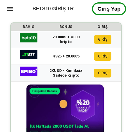
BETS10 GIRIŞ TR
Giriş Yap
BAHIS
BONUS
GIRIŞ
20.000₺ + %300
GİRİŞ
kripto
%325 + 20.000₺
GİRİŞ
2KUSD - Kimliksiz
GİRİŞ
Sadece Kripto