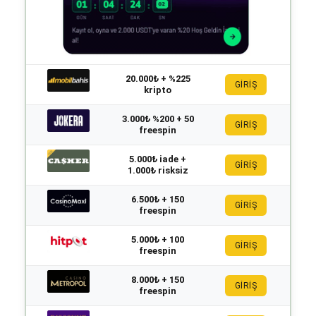
20.000₺ + %225
GİRİŞ
kripto
3.000₺ %200 + 50
GİRİŞ
freespin
5.000₺ iade +
GİRİŞ
1.000₺ risksiz
6.500₺ + 150
GİRİŞ
freespin
5.000₺ + 100
GİRİŞ
freespin
8.000₺ + 150
GİRİŞ
freespin