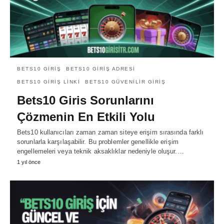
BETS10 GIRIŞ
BETS10 GIRIŞ ADRESI
BETS10 GIRIŞ LINKI
BETS10 GÜVENILIR GIRIŞ
Bets10 Giris Sorunlarını
Çözmenin En Etkili Yolu
Bets10 kullanıcıları zaman zaman siteye erişim sırasında farklı
sorunlarla karşılaşabilir. Bu problemler genellikle erişim
engellemeleri veya teknik aksaklıklar nedeniyle oluşur.…
1 yıl önce