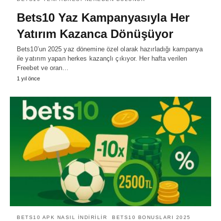
Bets10 Yaz Kampanyasıyla Her
Yatırım Kazanca Dönüşüyor
Bets10’un 2025 yaz dönemine özel olarak hazırladığı kampanya
ile yatırım yapan herkes kazançlı çıkıyor. Her hafta verilen
Freebet ve oran…
1 yıl önce
BETS10 APK NASIL İNDIRILIR
BETS10 BONUSLARI 2025