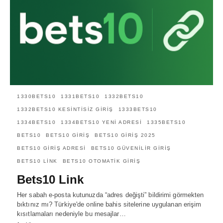
1330BETS10
1331BETS10
1332BETS10
1332BETS10 KESINTISIZ GIRIŞ
1333BETS10
1334BETS10
1334BETS10 YENI ADRESI
1335BETS10
BETS10
BETS10 GIRIŞ
BETS10 GIRIŞ 2025
BETS10 GIRIŞ ADRESI
BETS10 GÜVENILIR GIRIŞ
BETS10 LINK
BETS10 OTOMATIK GIRIŞ
Bets10 Link
Her sabah e-posta kutunuzda “adres değişti” bildirimi görmekten
bıktınız mı? Türkiye'de online bahis sitelerine uygulanan erişim
kısıtlamaları nedeniyle bu mesajlar…