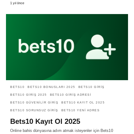
1 yıl önce
BETS10
BETS10 BONUSLARI 2025
BETS10 GIRIŞ
BETS10 GIRIŞ 2025
BETS10 GIRIŞ ADRESI
BETS10 GÜVENILIR GIRIŞ
BETS10 KAYIT OL 2025
BETS10 SORUNSUZ GIRIŞ
BETS10 YENI ADRES
Bets10 Kayıt Ol 2025
Online bahis dünyasına adım atmak isteyenler için Bets10