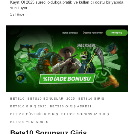
Kayıt Ol 2025 süreci oldukça pratik ve kullanıcı dostu bir yapıda
sunuluyor.…
1 yıl önce
BETS10
BETS10 BONUSLARI 2025
BETS10 GIRIŞ
BETS10 GIRIŞ 2025
BETS10 GIRIŞ ADRESI
BETS10 GÜVENILIR GIRIŞ
BETS10 SORUNSUZ GIRIŞ
BETS10 YENI ADRES
Bets10 Sorunsuz Giriş