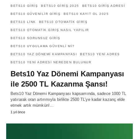
BETS10 GIRIŞ
BETS10 GIRIŞ 2025
BETS10 GIRIŞ ADRESI
BETS10 GÜVENILIR GIRIŞ
BETS10 KAYIT OL 2025
BETS10 LINK
BETS10 OTOMATIK GIRIŞ
BETS10 OTOMATIK GIRIŞ NASIL YAPILIR
BETS10 SORUNSUZ GIRIŞ
BETS10 UYGULAMA GÜVENLI MI?
BETS10 YAZ DÖNEMI KAMPANYASI
BETS10 YENI ADRES
BETS10 YENI ADRESI NEREDEN BULUNUR
Bets10 Yaz Dönemi Kampanyası
ile 2500 TL Kazanma Şansı!
Bets10 Yaz Dönemi Kampanyası kapsamında, sadece 1000 TL
yatırarak oran artırımıyla birlikte 2500 TL’ye kadar kazanç elde
etmek artık mümkün!…
1 yıl önce