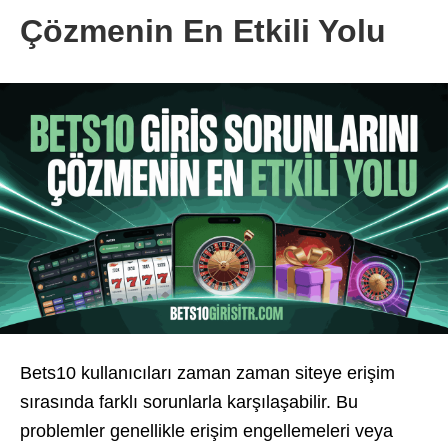
Çözmenin En Etkili Yolu
Bets10 kullanıcıları zaman zaman siteye erişim
sırasında farklı sorunlarla karşılaşabilir. Bu
problemler genellikle erişim engellemeleri veya