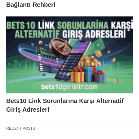
Bağlantı Rehberi
Bets10 Link Sorunlarına Karşı Alternatif
Giriş Adresleri
RECENT POSTS