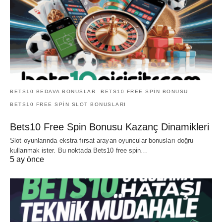
BETS10 BEDAVA BONUSLAR
BETS10 FREE SPIN BONUSU
BETS10 FREE SPIN SLOT BONUSLARI
Bets10 Free Spin Bonusu Kazanç Dinamikleri
Slot oyunlarında ekstra fırsat arayan oyuncular bonusları doğru
kullanmak ister. Bu noktada Bets10 free spin…
5 ay önce