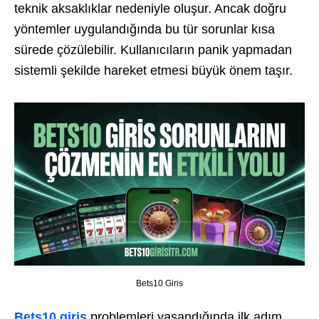
teknik aksaklıklar nedeniyle oluşur. Ancak doğru
yöntemler uygulandığında bu tür sorunlar kısa
sürede çözülebilir. Kullanıcıların panik yapmadan
sistemli şekilde hareket etmesi büyük önem taşır.
Bets10 Giris
Bets10 giriş
problemleri yaşandığında ilk adım,