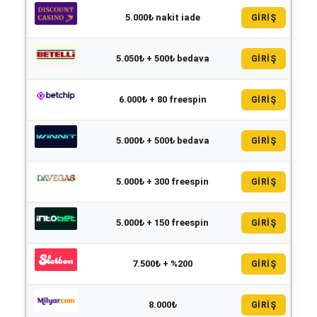
5.000₺ nakit iade
GİRİŞ
5.050₺ + 500₺ bedava
GİRİŞ
6.000₺ + 80 freespin
GİRİŞ
5.000₺ + 500₺ bedava
GİRİŞ
5.000₺ + 300 freespin
GİRİŞ
5.000₺ + 150 freespin
GİRİŞ
7.500₺ + %200
GİRİŞ
8.000₺
GİRİŞ