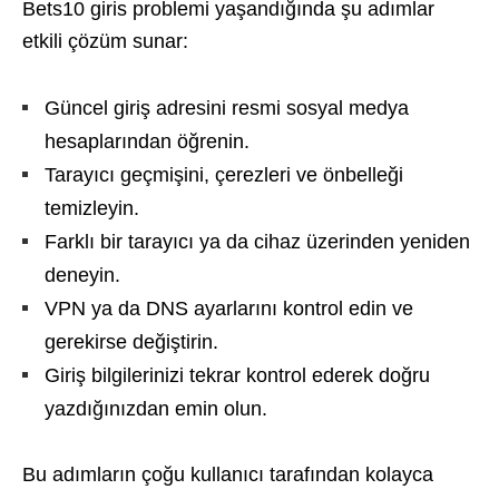
Bets10 giris problemi yaşandığında şu adımlar
etkili çözüm sunar:
Güncel giriş adresini resmi sosyal medya
hesaplarından öğrenin.
Tarayıcı geçmişini, çerezleri ve önbelleği
temizleyin.
Farklı bir tarayıcı ya da cihaz üzerinden yeniden
deneyin.
VPN ya da DNS ayarlarını kontrol edin ve
gerekirse değiştirin.
Giriş bilgilerinizi tekrar kontrol ederek doğru
yazdığınızdan emin olun.
Bu adımların çoğu kullanıcı tarafından kolayca