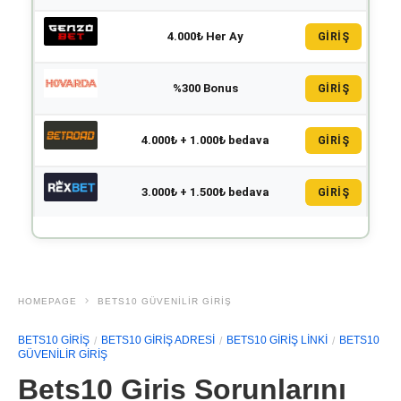
4.000₺ Her Ay
GİRİŞ
%300 Bonus
GİRİŞ
4.000₺ + 1.000₺ bedava
GİRİŞ
3.000₺ + 1.500₺ bedava
GİRİŞ
HOMEPAGE
BETS10 GÜVENILIR GIRIŞ
BETS10 GIRIŞ
BETS10 GIRIŞ ADRESI
BETS10 GIRIŞ LINKI
BETS10
GÜVENILIR GIRIŞ
Bets10 Giris Sorunlarını