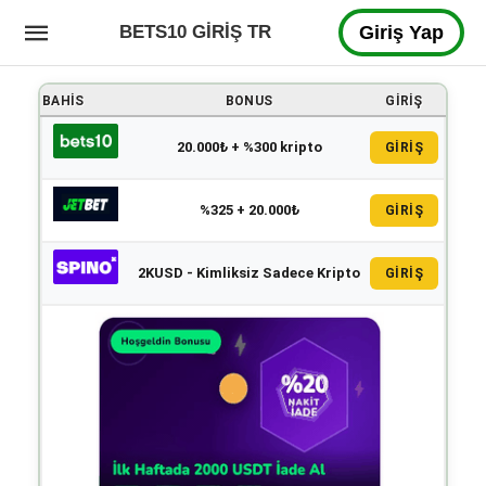
BETS10 GIRIŞ TR
Giriş Yap
BAHIS
BONUS
GIRIŞ
20.000₺ + %300 kripto
GİRİŞ
%325 + 20.000₺
GİRİŞ
2KUSD - Kimliksiz Sadece Kripto
GİRİŞ