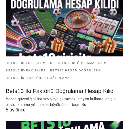
BETS10 BELGE IŞLEMLERI
BETS10 DOĞRULAMA IŞLEMI
BETS10 EVRAK TALEBI
BETS10 HESAP DOĞRULAMA
BETS10 IKI FAKTÖRLÜ DOĞRULAMA
Bets10 İki Faktörlü Doğrulama Hesap Kilidi
Hesap güvenliğini üst seviyeye çıkarmak isteyen kullanıcılar için
ekstra koruma yöntemleri büyük önem taşır. Bu…
5 ay önce