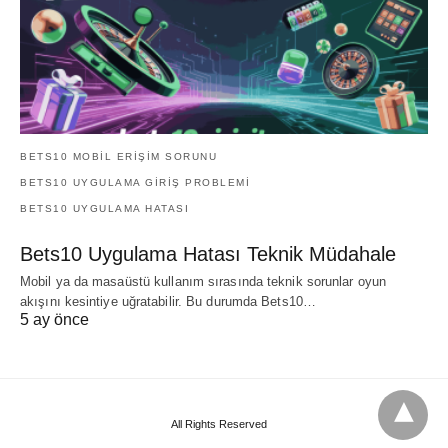
BETS10 MOBIL ERIŞIM SORUNU
BETS10 UYGULAMA GIRIŞ PROBLEMI
BETS10 UYGULAMA HATASI
Bets10 Uygulama Hatası Teknik Müdahale
Mobil ya da masaüstü kullanım sırasında teknik sorunlar oyun
akışını kesintiye uğratabilir. Bu durumda Bets10…
5 ay önce
All Rights Reserved