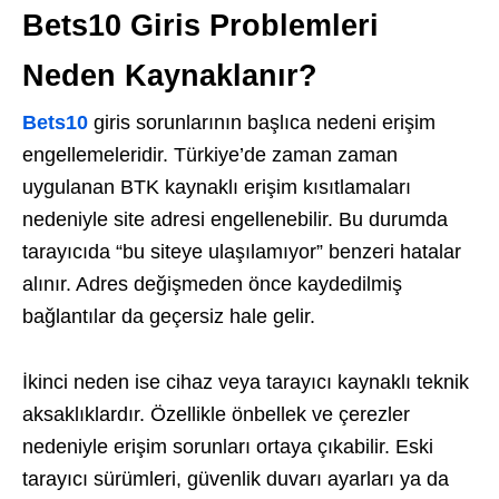
Bets10 Giris Problemleri
Neden Kaynaklanır?
Bets10
giris sorunlarının başlıca nedeni erişim
engellemeleridir. Türkiye’de zaman zaman
uygulanan BTK kaynaklı erişim kısıtlamaları
nedeniyle site adresi engellenebilir. Bu durumda
tarayıcıda “bu siteye ulaşılamıyor” benzeri hatalar
alınır. Adres değişmeden önce kaydedilmiş
bağlantılar da geçersiz hale gelir.
İkinci neden ise cihaz veya tarayıcı kaynaklı teknik
aksaklıklardır. Özellikle önbellek ve çerezler
nedeniyle erişim sorunları ortaya çıkabilir. Eski
tarayıcı sürümleri, güvenlik duvarı ayarları ya da