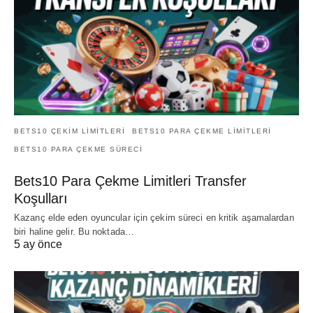
BETS10 ÇEKIM LIMITLERI
BETS10 PARA ÇEKME LIMITLERI
BETS10 PARA ÇEKME SÜRECI
Bets10 Para Çekme Limitleri Transfer
Koşulları
Kazanç elde eden oyuncular için çekim süreci en kritik aşamalardan
biri haline gelir. Bu noktada…
5 ay önce