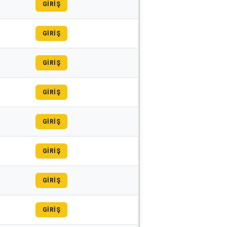
GİRİŞ
GİRİŞ
GİRİŞ
GİRİŞ
GİRİŞ
GİRİŞ
GİRİŞ
GİRİŞ