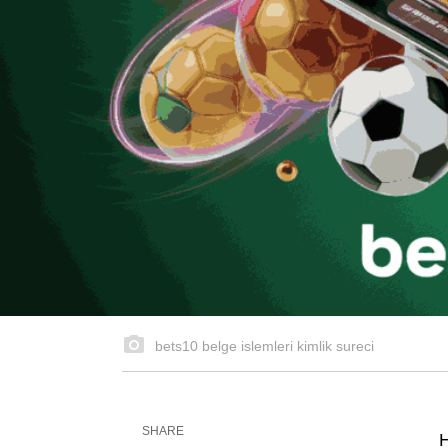
bets10 belge islemleri kimlik sureci
SHARE
H