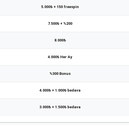
5.000₺ + 150 freespin
7.500₺ + %200
8.000₺
4.000₺ Her Ay
%300 Bonus
4.000₺ + 1.000₺ bedava
3.000₺ + 1.500₺ bedava