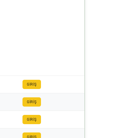
GİRİŞ
GİRİŞ
GİRİŞ
GİRİŞ