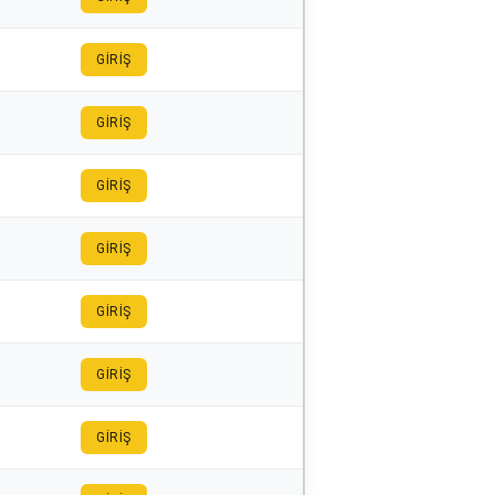
GİRİŞ
GİRİŞ
GİRİŞ
GİRİŞ
GİRİŞ
GİRİŞ
GİRİŞ