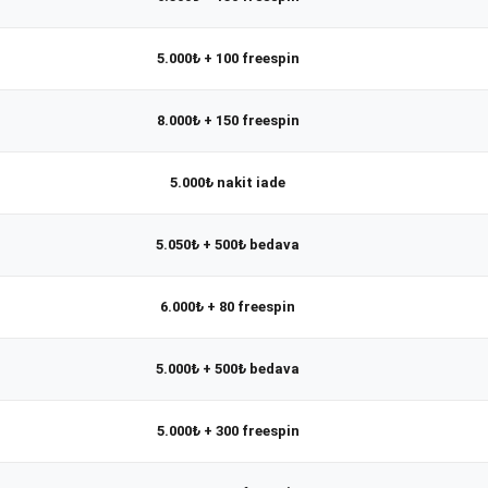
5.000₺ + 100 freespin
8.000₺ + 150 freespin
5.000₺ nakit iade
5.050₺ + 500₺ bedava
6.000₺ + 80 freespin
5.000₺ + 500₺ bedava
5.000₺ + 300 freespin