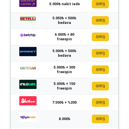
5.000₺ nakit iade
GİRİŞ
5.050₺ + 500₺
GİRİŞ
bedava
6.000₺ + 80
GİRİŞ
freespin
5.000₺ + 500₺
GİRİŞ
bedava
5.000₺ + 300
GİRİŞ
freespin
5.000₺ + 150
GİRİŞ
freespin
7.500₺ + %200
GİRİŞ
8.000₺
GİRİŞ