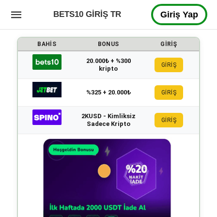
BETS10 GIRIŞ TR
Giriş Yap
BAHIS
BONUS
GIRIŞ
20.000₺ + %300
GİRİŞ
kripto
%325 + 20.000₺
GİRİŞ
2KUSD - Kimliksiz
GİRİŞ
Sadece Kripto