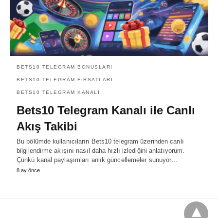
BETS10 TELEGRAM BONUSLARI
BETS10 TELEGRAM FIRSATLARI
BETS10 TELEGRAM KANALI
Bets10 Telegram Kanalı ile Canlı
Akış Takibi
Bu bölümde kullanıcıların Bets10 telegram üzerinden canlı
bilgilendirme akışını nasıl daha hızlı izlediğini anlatıyorum.
Çünkü kanal paylaşımları anlık güncellemeler sunuyor…
8 ay önce