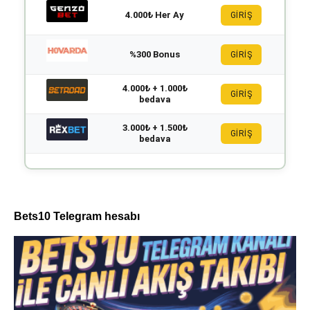
4.000₺ Her Ay
GİRİŞ
%300 Bonus
GİRİŞ
4.000₺ + 1.000₺
GİRİŞ
bedava
3.000₺ + 1.500₺
GİRİŞ
bedava
Bets10 Telegram hesabı