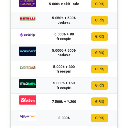
5.000₺ nakit iade
GİRİŞ
5.050₺ + 500₺
GİRİŞ
bedava
6.000₺ + 80
GİRİŞ
freespin
5.000₺ + 500₺
GİRİŞ
bedava
5.000₺ + 300
GİRİŞ
freespin
5.000₺ + 150
GİRİŞ
freespin
7.500₺ + %200
GİRİŞ
8.000₺
GİRİŞ