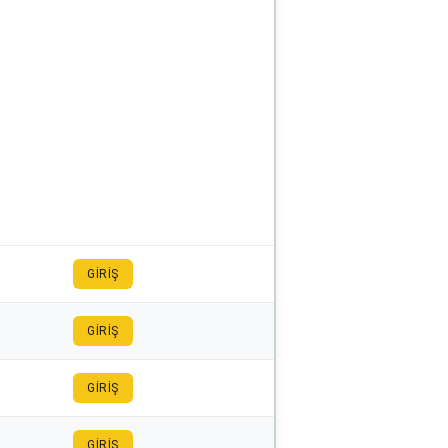
GİRİŞ
GİRİŞ
GİRİŞ
GİRİŞ