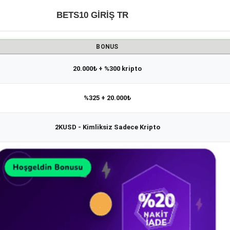
BETS10 GIRIŞ TR
BONUS
20.000₺ + %300 kripto
%325 + 20.000₺
2KUSD - Kimliksiz Sadece Kripto