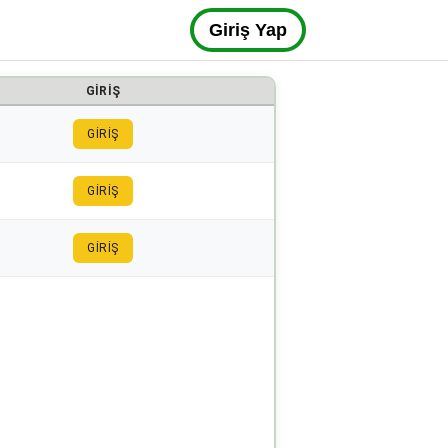
Giriş Yap
GIRIŞ
GİRİŞ
GİRİŞ
GİRİŞ