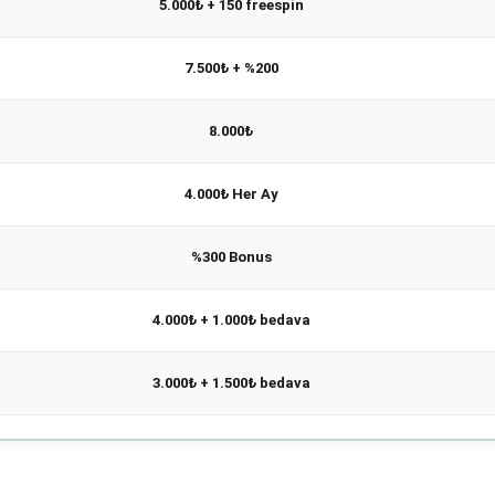
5.000₺ + 150 freespin
7.500₺ + %200
8.000₺
4.000₺ Her Ay
%300 Bonus
4.000₺ + 1.000₺ bedava
3.000₺ + 1.500₺ bedava