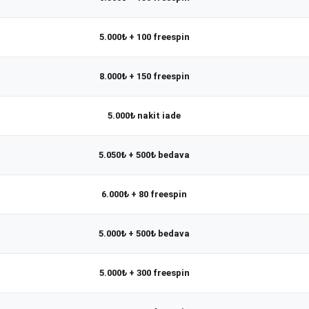
5.000₺ + 100 freespin
8.000₺ + 150 freespin
5.000₺ nakit iade
5.050₺ + 500₺ bedava
6.000₺ + 80 freespin
5.000₺ + 500₺ bedava
5.000₺ + 300 freespin