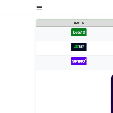
BAHIS