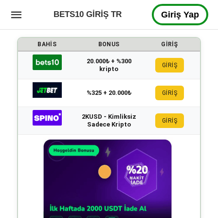
BETS10 GIRIŞ TR
Giriş Yap
BAHIS
BONUS
GIRIŞ
20.000₺ + %300
GİRİŞ
kripto
%325 + 20.000₺
GİRİŞ
2KUSD - Kimliksiz
GİRİŞ
Sadece Kripto