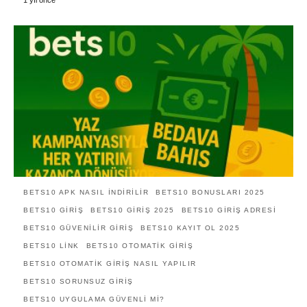
BETS10 APK NASIL İNDIRILIR
BETS10 BONUSLARI 2025
BETS10 GIRIŞ
BETS10 GIRIŞ 2025
BETS10 GIRIŞ ADRESI
BETS10 GÜVENILIR GIRIŞ
BETS10 KAYIT OL 2025
BETS10 LINK
BETS10 OTOMATIK GIRIŞ
BETS10 OTOMATIK GIRIŞ NASIL YAPILIR
BETS10 SORUNSUZ GIRIŞ
BETS10 UYGULAMA GÜVENLI MI?