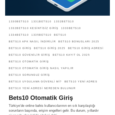
1330BETS10
1331BETS10
1332BETS10
1332BETS10 KESINTISIZ GIRIŞ
1333BETS10
1334BETS10
1335BETS10
BETS10
BETS10 APK NASIL İNDIRILIR
BETS10 BONUSLARI 2025
BETS10 GIRIŞ
BETS10 GIRIŞ 2025
BETS10 GIRIŞ ADRESI
BETS10 GÜVENILIR GIRIŞ
BETS10 KAYIT OL 2025
BETS10 OTOMATIK GIRIŞ
BETS10 OTOMATIK GIRIŞ NASIL YAPILIR
BETS10 SORUNSUZ GIRIŞ
BETS10 UYGULAMA GÜVENLI MI?
BETS10 YENI ADRES
BETS10 YENI ADRESI NEREDEN BULUNUR
Bets10 Otomatik Giriş
Türkiye’de online bahis kullanıcılarının en sık karşılaştığı
sorunların başında, erişim engelleri gelir. Bu durum, yıllardır