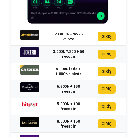
20.000₺ + %225
GİRİŞ
kripto
3.000₺ %200 + 50
GİRİŞ
freespin
5.000₺ iade +
GİRİŞ
1.000₺ risksiz
6.500₺ + 150
GİRİŞ
freespin
5.000₺ + 100
GİRİŞ
freespin
8.000₺ + 150
GİRİŞ
freespin