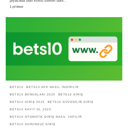
piyasada olan köklü siteleri dahi…
1 yıl önce
BETS10
BETS10 APK NASIL İNDIRILIR
BETS10 BONUSLARI 2025
BETS10 GIRIŞ
BETS10 GIRIŞ 2025
BETS10 GÜVENILIR GIRIŞ
BETS10 KAYIT OL 2025
BETS10 OTOMATIK GIRIŞ NASIL YAPILIR
BETS10 SORUNSUZ GIRIŞ