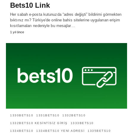
Bets10 Link
Her sabah e-posta kutunuzda “adres değişti” bildirimi görmekten
bıktınız mı? Türkiye'de online bahis sitelerine uygulanan erişim
kısıtlamaları nedeniyle bu mesajlar…
1 yıl önce
1330BETS10
1331BETS10
1332BETS10
1332BETS10 KESINTISIZ GIRIŞ
1333BETS10
1334BETS10
1334BETS10 YENI ADRESI
1335BETS10