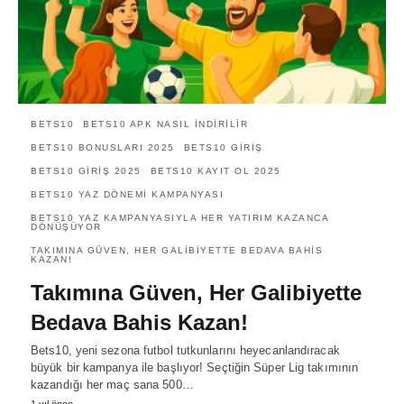
BETS10
BETS10 APK NASIL İNDIRILIR
BETS10 BONUSLARI 2025
BETS10 GIRIŞ
BETS10 GIRIŞ 2025
BETS10 KAYIT OL 2025
BETS10 YAZ DÖNEMI KAMPANYASI
BETS10 YAZ KAMPANYASIYLA HER YATIRIM KAZANCA
DÖNÜŞÜYOR
TAKIMINA GÜVEN, HER GALIBIYETTE BEDAVA BAHIS
KAZAN!
Takımına Güven, Her Galibiyette
Bedava Bahis Kazan!
Bets10, yeni sezona futbol tutkunlarını heyecanlandıracak
büyük bir kampanya ile başlıyor! Seçtiğin Süper Lig takımının
kazandığı her maç sana 500…
1 yıl önce