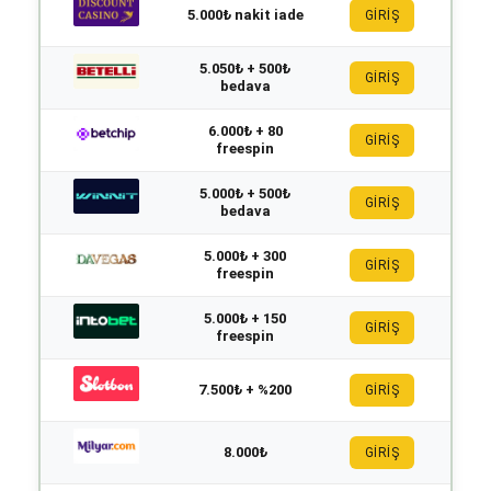
5.000₺ nakit iade
GİRİŞ
5.050₺ + 500₺
GİRİŞ
bedava
6.000₺ + 80
GİRİŞ
freespin
5.000₺ + 500₺
GİRİŞ
bedava
5.000₺ + 300
GİRİŞ
freespin
5.000₺ + 150
GİRİŞ
freespin
7.500₺ + %200
GİRİŞ
8.000₺
GİRİŞ