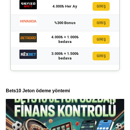
4.000₺ Her Ay
GİRİŞ
%300 Bonus
GİRİŞ
4.000₺ + 1.000₺
GİRİŞ
bedava
3.000₺ + 1.500₺
GİRİŞ
bedava
Bets10 Jeton ödeme yöntemi