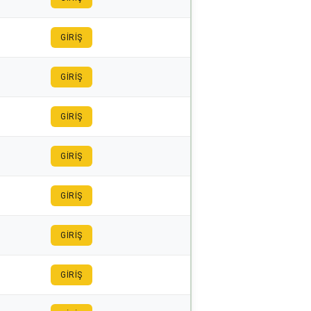
GİRİŞ
GİRİŞ
GİRİŞ
GİRİŞ
GİRİŞ
GİRİŞ
GİRİŞ