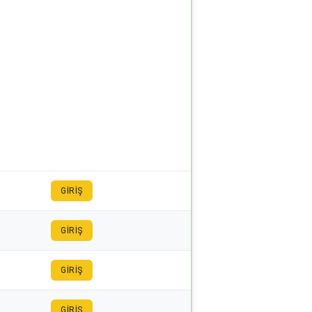
GİRİŞ
GİRİŞ
GİRİŞ
GİRİŞ