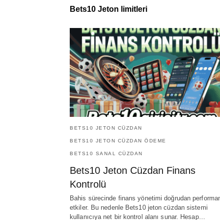
Bets10 Jeton limitleri
BETS10 JETON CÜZDAN
BETS10 JETON CÜZDAN ÖDEME
BETS10 SANAL CÜZDAN
Bets10 Jeton Cüzdan Finans
Kontrolü
Bahis sürecinde finans yönetimi doğrudan performa
etkiler. Bu nedenle Bets10 jeton cüzdan sistemi
kullanıcıya net bir kontrol alanı sunar. Hesap…