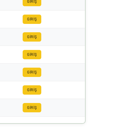
GİRİŞ
GİRİŞ
GİRİŞ
GİRİŞ
GİRİŞ
GİRİŞ
GİRİŞ