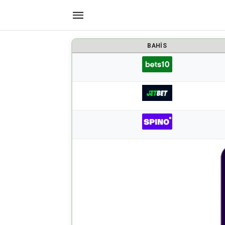
BAHIS