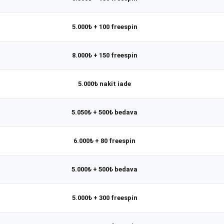
5.000₺ + 100 freespin
8.000₺ + 150 freespin
5.000₺ nakit iade
5.050₺ + 500₺ bedava
6.000₺ + 80 freespin
5.000₺ + 500₺ bedava
5.000₺ + 300 freespin