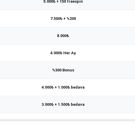
5.000₺ + 150 freespin
7.500₺ + %200
8.000₺
4.000₺ Her Ay
%300 Bonus
4.000₺ + 1.000₺ bedava
3.000₺ + 1.500₺ bedava