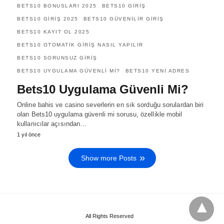
BETS10 BONUSLARI 2025
BETS10 GIRIŞ
BETS10 GIRIŞ 2025
BETS10 GÜVENILIR GIRIŞ
BETS10 KAYIT OL 2025
BETS10 OTOMATIK GIRIŞ NASIL YAPILIR
BETS10 SORUNSUZ GIRIŞ
BETS10 UYGULAMA GÜVENLI MI?
BETS10 YENI ADRES
Bets10 Uygulama Güvenli Mi?
Online bahis ve casino severlerin en sık sorduğu sorulardan biri
olan Bets10 uygulama güvenli mi sorusu, özellikle mobil
kullanıcılar açısından…
1 yıl önce
Show more Posts
All Rights Reserved