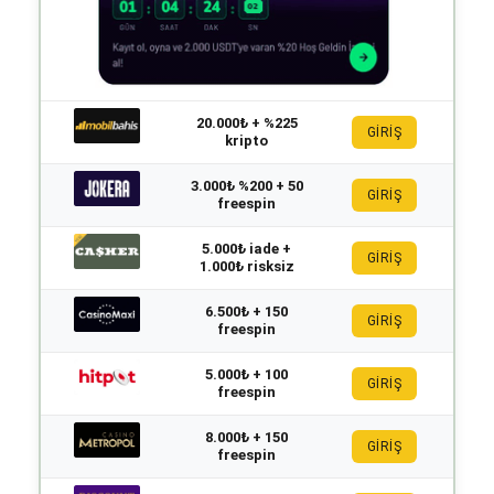
20.000₺ + %225
GİRİŞ
kripto
3.000₺ %200 + 50
GİRİŞ
freespin
5.000₺ iade +
GİRİŞ
1.000₺ risksiz
6.500₺ + 150
GİRİŞ
freespin
5.000₺ + 100
GİRİŞ
freespin
8.000₺ + 150
GİRİŞ
freespin