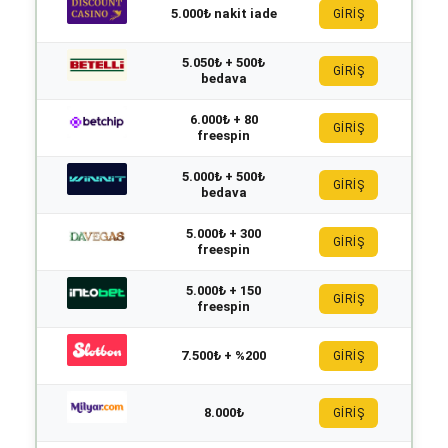
5.000₺ nakit iade
GİRİŞ
5.050₺ + 500₺
GİRİŞ
bedava
6.000₺ + 80
GİRİŞ
freespin
5.000₺ + 500₺
GİRİŞ
bedava
5.000₺ + 300
GİRİŞ
freespin
5.000₺ + 150
GİRİŞ
freespin
7.500₺ + %200
GİRİŞ
8.000₺
GİRİŞ