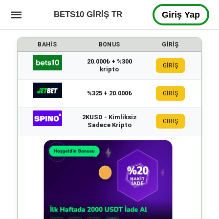
BETS10 GIRIŞ TR
Giriş Yap
BAHIS
BONUS
GIRIŞ
20.000₺ + %300
GİRİŞ
kripto
%325 + 20.000₺
GİRİŞ
2KUSD - Kimliksiz
GİRİŞ
Sadece Kripto