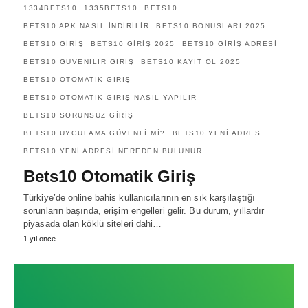
1334BETS10
1335BETS10
BETS10
BETS10 APK NASIL İNDIRILIR
BETS10 BONUSLARI 2025
BETS10 GIRIŞ
BETS10 GIRIŞ 2025
BETS10 GIRIŞ ADRESI
BETS10 GÜVENILIR GIRIŞ
BETS10 KAYIT OL 2025
BETS10 OTOMATIK GIRIŞ
BETS10 OTOMATIK GIRIŞ NASIL YAPILIR
BETS10 SORUNSUZ GIRIŞ
BETS10 UYGULAMA GÜVENLI MI?
BETS10 YENI ADRES
BETS10 YENI ADRESI NEREDEN BULUNUR
Bets10 Otomatik Giriş
Türkiye’de online bahis kullanıcılarının en sık karşılaştığı
sorunların başında, erişim engelleri gelir. Bu durum, yıllardır
piyasada olan köklü siteleri dahi…
1 yıl önce