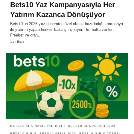
Bets10 Yaz Kampanyasıyla Her
Yatırım Kazanca Dönüşüyor
Bets10’un 2025 yaz dönemine özel olarak hazırladığı kampanya
ile yatırım yapan herkes kazançlı çıkıyor. Her hafta verilen
Freebet ve oran…
1 yıl önce
BETS10 APK NASIL İNDIRILIR
BETS10 BONUSLARI 2025
BETS10 GIRIŞ
BETS10 GIRIŞ 2025
BETS10 GIRIŞ ADRESI