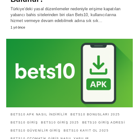
Türkiye’deki yasal düzenlemeler nedeniyle erişime kapatılan
yabancı bahis sitelerinden biri olan Bets10, kullanıcılarına
hizmet vermeye devam edebilmek adına sık sık…
1 yıl önce
BETS10 APK NASIL İNDIRILIR
BETS10 BONUSLARI 2025
BETS10 GIRIŞ
BETS10 GIRIŞ 2025
BETS10 GIRIŞ ADRESI
BETS10 GÜVENILIR GIRIŞ
BETS10 KAYIT OL 2025
BETS10 OTOMATIK GIRIŞ NASIL YAPILIR