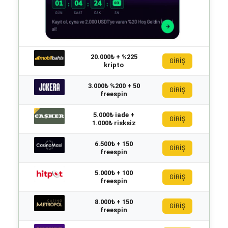
20.000₺ + %225
GİRİŞ
kripto
3.000₺ %200 + 50
GİRİŞ
freespin
5.000₺ iade +
GİRİŞ
1.000₺ risksiz
6.500₺ + 150
GİRİŞ
freespin
5.000₺ + 100
GİRİŞ
freespin
8.000₺ + 150
GİRİŞ
freespin