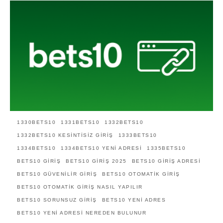
1330BETS10
1331BETS10
1332BETS10
1332BETS10 KESINTISIZ GIRIŞ
1333BETS10
1334BETS10
1334BETS10 YENI ADRESI
1335BETS10
BETS10 GIRIŞ
BETS10 GIRIŞ 2025
BETS10 GIRIŞ ADRESI
BETS10 GÜVENILIR GIRIŞ
BETS10 OTOMATIK GIRIŞ
BETS10 OTOMATIK GIRIŞ NASIL YAPILIR
BETS10 SORUNSUZ GIRIŞ
BETS10 YENI ADRES
BETS10 YENI ADRESI NEREDEN BULUNUR