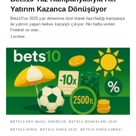
Yatırım Kazanca Dönüşüyor
Bets10’un 2025 yaz dönemine özel olarak hazırladığı kampanya
ile yatırım yapan herkes kazançlı çıkıyor. Her hafta verilen
Freebet ve oran…
1 yıl önce
BETS10 APK NASIL İNDIRILIR
BETS10 BONUSLARI 2025
BETS10 GIRIŞ
BETS10 GIRIŞ 2025
BETS10 GIRIŞ ADRESI