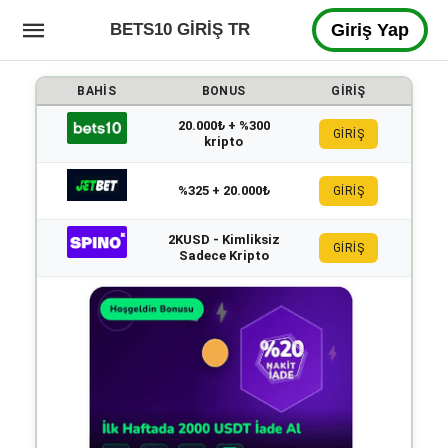
BETS10 GIRIŞ TR
Giriş Yap
BAHIS
BONUS
GIRIŞ
20.000₺ + %300
GİRİŞ
kripto
%325 + 20.000₺
GİRİŞ
2KUSD - Kimliksiz
GİRİŞ
Sadece Kripto