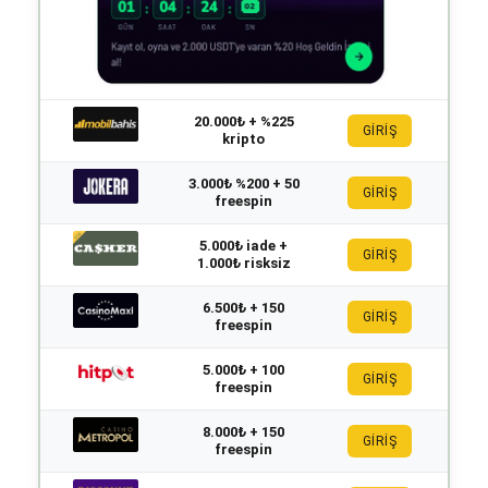
20.000₺ + %225
GİRİŞ
kripto
3.000₺ %200 + 50
GİRİŞ
freespin
5.000₺ iade +
GİRİŞ
1.000₺ risksiz
6.500₺ + 150
GİRİŞ
freespin
5.000₺ + 100
GİRİŞ
freespin
8.000₺ + 150
GİRİŞ
freespin