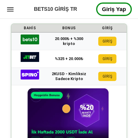
BETS10 GIRIŞ TR
Giriş Yap
BAHIS
BONUS
GIRIŞ
20.000₺ + %300
GİRİŞ
kripto
%325 + 20.000₺
GİRİŞ
2KUSD - Kimliksiz
GİRİŞ
Sadece Kripto