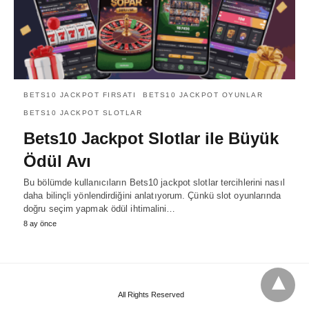
BETS10 JACKPOT FIRSATI
BETS10 JACKPOT OYUNLAR
BETS10 JACKPOT SLOTLAR
Bets10 Jackpot Slotlar ile Büyük
Ödül Avı
Bu bölümde kullanıcıların Bets10 jackpot slotlar tercihlerini nasıl
daha bilinçli yönlendirdiğini anlatıyorum. Çünkü slot oyunlarında
doğru seçim yapmak ödül ihtimalini…
8 ay önce
All Rights Reserved