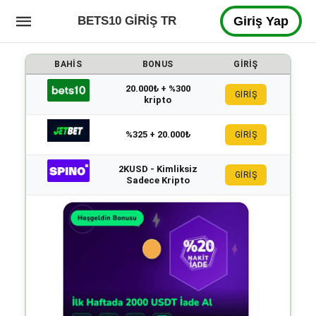
BETS10 GIRIŞ TR
Giriş Yap
BAHIS
BONUS
GIRIŞ
20.000₺ + %300
GİRİŞ
kripto
%325 + 20.000₺
GİRİŞ
2KUSD - Kimliksiz
GİRİŞ
Sadece Kripto