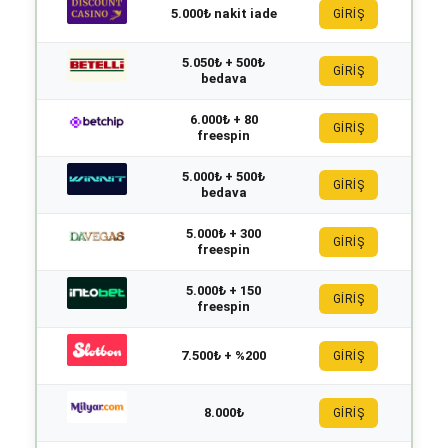
5.000₺ nakit iade
GİRİŞ
5.050₺ + 500₺
GİRİŞ
bedava
6.000₺ + 80
GİRİŞ
freespin
5.000₺ + 500₺
GİRİŞ
bedava
5.000₺ + 300
GİRİŞ
freespin
5.000₺ + 150
GİRİŞ
freespin
7.500₺ + %200
GİRİŞ
8.000₺
GİRİŞ