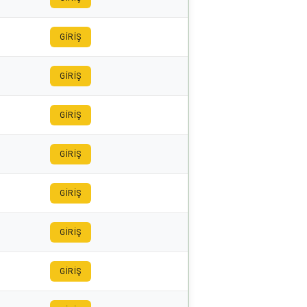
GİRİŞ
GİRİŞ
GİRİŞ
GİRİŞ
GİRİŞ
GİRİŞ
GİRİŞ