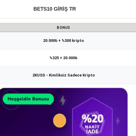
BETS10 GIRIŞ TR
BONUS
20.000₺ + %300 kripto
%325 + 20.000₺
2KUSD - Kimliksiz Sadece Kripto