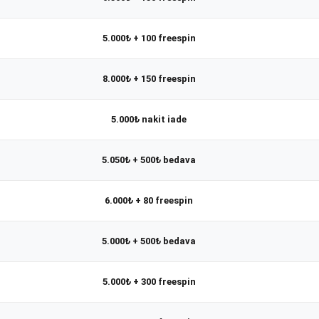
5.000₺ + 100 freespin
8.000₺ + 150 freespin
5.000₺ nakit iade
5.050₺ + 500₺ bedava
6.000₺ + 80 freespin
5.000₺ + 500₺ bedava
5.000₺ + 300 freespin