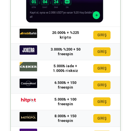
20.000₺ + %225
GİRİŞ
kripto
3.000₺ %200 + 50
GİRİŞ
freespin
5.000₺ iade +
GİRİŞ
1.000₺ risksiz
6.500₺ + 150
GİRİŞ
freespin
5.000₺ + 100
GİRİŞ
freespin
8.000₺ + 150
GİRİŞ
freespin