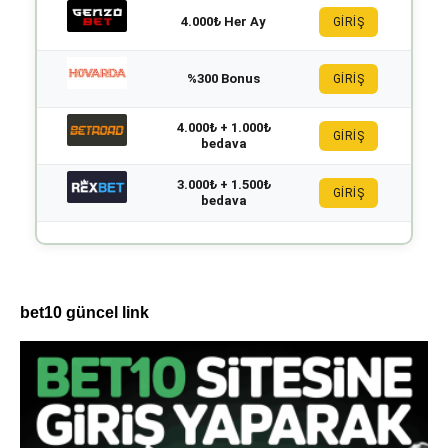
4.000₺ Her Ay
GİRİŞ
%300 Bonus
GİRİŞ
4.000₺ + 1.000₺
GİRİŞ
bedava
3.000₺ + 1.500₺
GİRİŞ
bedava
bet10 güncel link