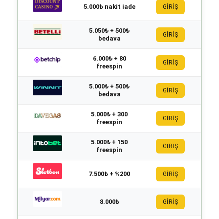
5.000₺ nakit iade
GİRİŞ
5.050₺ + 500₺
GİRİŞ
bedava
6.000₺ + 80
GİRİŞ
freespin
5.000₺ + 500₺
GİRİŞ
bedava
5.000₺ + 300
GİRİŞ
freespin
5.000₺ + 150
GİRİŞ
freespin
7.500₺ + %200
GİRİŞ
8.000₺
GİRİŞ