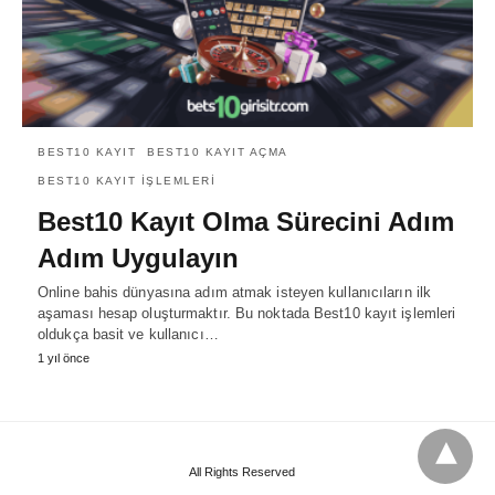
BEST10 KAYIT
BEST10 KAYIT AÇMA
BEST10 KAYIT İŞLEMLERI
Best10 Kayıt Olma Sürecini Adım
Adım Uygulayın
Online bahis dünyasına adım atmak isteyen kullanıcıların ilk
aşaması hesap oluşturmaktır. Bu noktada Best10 kayıt işlemleri
oldukça basit ve kullanıcı…
1 yıl önce
All Rights Reserved