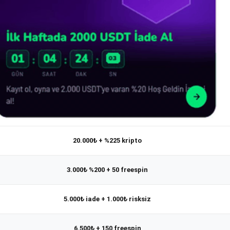
20.000₺ + %225 kripto
3.000₺ %200 + 50 freespin
5.000₺ iade + 1.000₺ risksiz
6.500₺ + 150 freespin