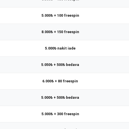
5.000₺ + 100 freespin
8.000₺ + 150 freespin
5.000₺ nakit iade
5.050₺ + 500₺ bedava
6.000₺ + 80 freespin
5.000₺ + 500₺ bedava
5.000₺ + 300 freespin