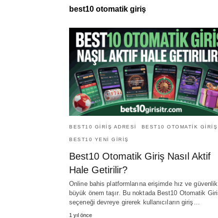
best10 otomatik giriş
BEST10 GIRIŞ ADRESI
BEST10 OTOMATIK GIRIŞ
BEST10 YENI GIRIŞ
Best10 Otomatik Giriş Nasıl Aktif
Hale Getirilir?
Online bahis platformlarına erişimde hız ve güvenlik
büyük önem taşır. Bu noktada Best10 Otomatik Giri
seçeneği devreye girerek kullanıcıların giriş…
1 yıl önce