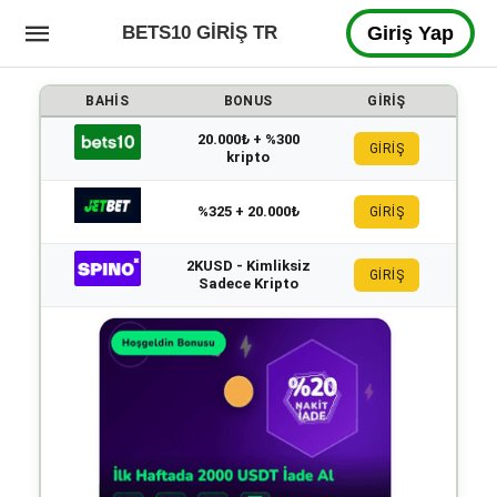
BETS10 GIRIŞ TR
Giriş Yap
BAHIS
BONUS
GIRIŞ
20.000₺ + %300
GİRİŞ
kripto
%325 + 20.000₺
GİRİŞ
2KUSD - Kimliksiz
GİRİŞ
Sadece Kripto