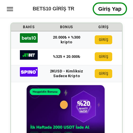
BETS10 GIRIŞ TR
Giriş Yap
BAHIS
BONUS
GIRIŞ
20.000₺ + %300
GİRİŞ
kripto
%325 + 20.000₺
GİRİŞ
2KUSD - Kimliksiz
GİRİŞ
Sadece Kripto