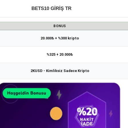
BETS10 GIRIŞ TR
BONUS
20.000₺ + %300 kripto
%325 + 20.000₺
2KUSD - Kimliksiz Sadece Kripto