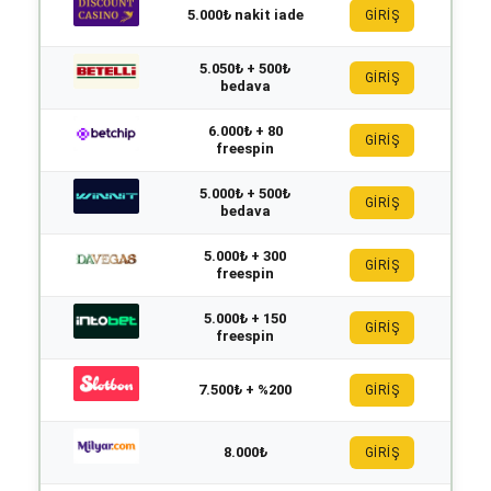
5.000₺ nakit iade
GİRİŞ
5.050₺ + 500₺
GİRİŞ
bedava
6.000₺ + 80
GİRİŞ
freespin
5.000₺ + 500₺
GİRİŞ
bedava
5.000₺ + 300
GİRİŞ
freespin
5.000₺ + 150
GİRİŞ
freespin
7.500₺ + %200
GİRİŞ
8.000₺
GİRİŞ