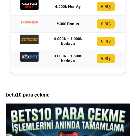
4.000₺ Her Ay
GİRİŞ
%300 Bonus
GİRİŞ
4.000₺ + 1.000₺
GİRİŞ
bedava
3.000₺ + 1.500₺
GİRİŞ
bedava
bets10 para çekme