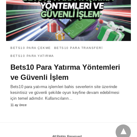
BETS10 PARA ÇEKME
BETS10 PARA TRANSFERI
BETS10 PARA YATIRMA
Bets10 Para Yatırma Yöntemleri
ve Güvenli İşlem
Bets10 para yatırma işlemleri bahis severlerin site üzerinde
kesintisiz ve güvenli şekilde oyun keyfine devam edebilmesi
için temel adımdır. Kullanıcıların…
11 ay önce
All Rights Reserved