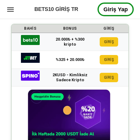
BETS10 GIRIŞ TR
Giriş Yap
BAHIS
BONUS
GIRIŞ
20.000₺ + %300
GİRİŞ
kripto
%325 + 20.000₺
GİRİŞ
2KUSD - Kimliksiz
GİRİŞ
Sadece Kripto