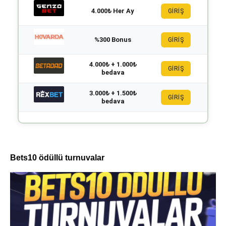
4.000₺ Her Ay
GİRİŞ
%300 Bonus
GİRİŞ
4.000₺ + 1.000₺
GİRİŞ
bedava
3.000₺ + 1.500₺
GİRİŞ
bedava
Bets10 ödüllü turnuvalar