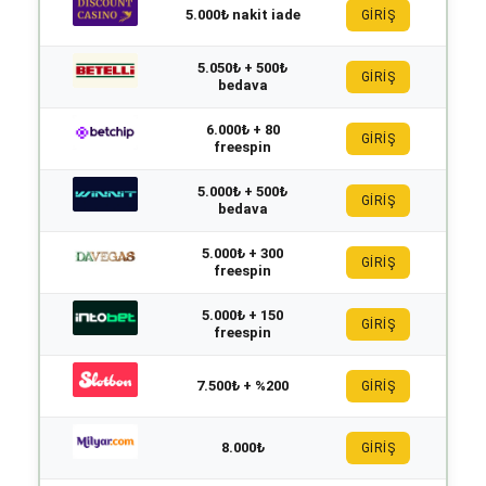
5.000₺ nakit iade
GİRİŞ
5.050₺ + 500₺
GİRİŞ
bedava
6.000₺ + 80
GİRİŞ
freespin
5.000₺ + 500₺
GİRİŞ
bedava
5.000₺ + 300
GİRİŞ
freespin
5.000₺ + 150
GİRİŞ
freespin
7.500₺ + %200
GİRİŞ
8.000₺
GİRİŞ