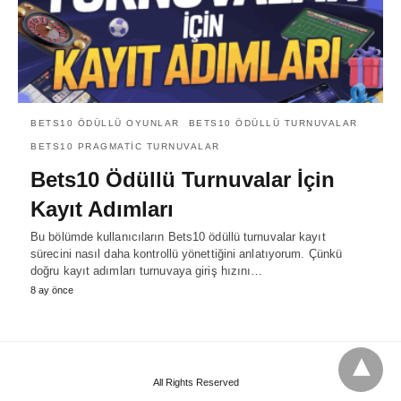
BETS10 ÖDÜLLÜ OYUNLAR
BETS10 ÖDÜLLÜ TURNUVALAR
BETS10 PRAGMATIC TURNUVALAR
Bets10 Ödüllü Turnuvalar İçin
Kayıt Adımları
Bu bölümde kullanıcıların Bets10 ödüllü turnuvalar kayıt
sürecini nasıl daha kontrollü yönettiğini anlatıyorum. Çünkü
doğru kayıt adımları turnuvaya giriş hızını…
8 ay önce
All Rights Reserved