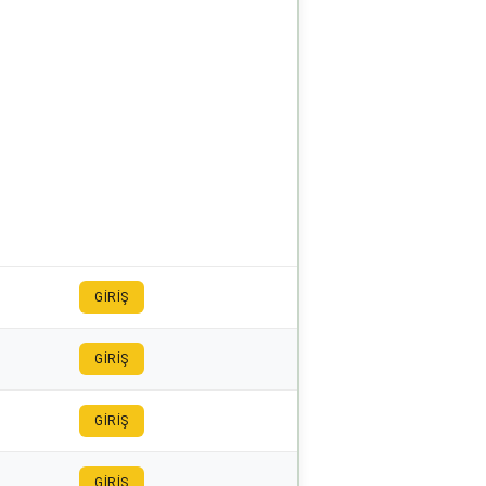
GİRİŞ
GİRİŞ
GİRİŞ
GİRİŞ