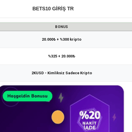
BETS10 GIRIŞ TR
BONUS
20.000₺ + %300 kripto
%325 + 20.000₺
2KUSD - Kimliksiz Sadece Kripto