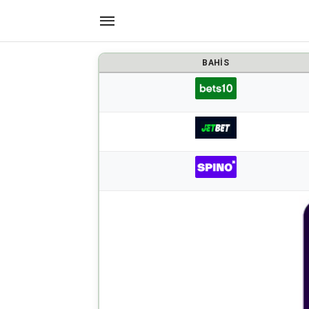
BAHIS