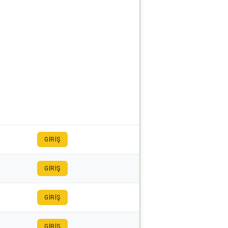
GİRİŞ
GİRİŞ
GİRİŞ
GİRİŞ