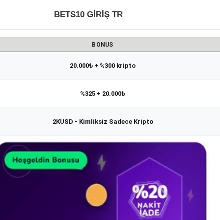
BETS10 GIRIŞ TR
BONUS
20.000₺ + %300 kripto
%325 + 20.000₺
2KUSD - Kimliksiz Sadece Kripto