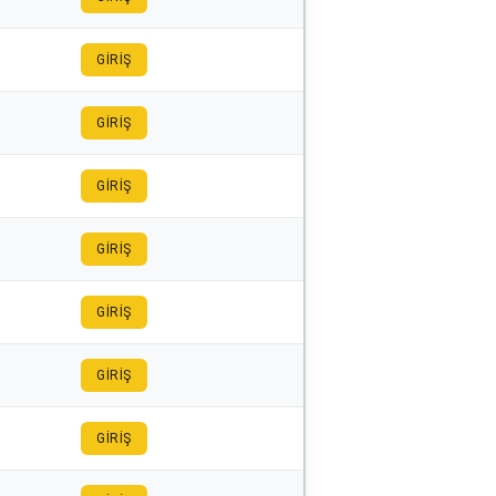
GİRİŞ
GİRİŞ
GİRİŞ
GİRİŞ
GİRİŞ
GİRİŞ
GİRİŞ