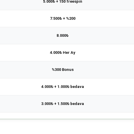
5.000₺ + 150 freespin
7.500₺ + %200
8.000₺
4.000₺ Her Ay
%300 Bonus
4.000₺ + 1.000₺ bedava
3.000₺ + 1.500₺ bedava