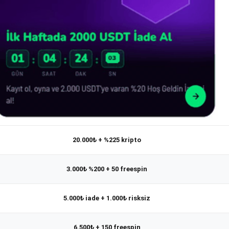
20.000₺ + %225 kripto
3.000₺ %200 + 50 freespin
5.000₺ iade + 1.000₺ risksiz
6.500₺ + 150 freespin