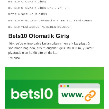
BETS10 OTOMATIK GIRIŞ
BETS10 OTOMATIK GIRIŞ NASIL YAPILIR
BETS10 SORUNSUZ GIRIŞ
BETS10 UYGULAMA GÜVENLI MI?
BETS10 YENI ADRES
BETS10 YENI ADRESI NEREDEN BULUNUR
Bets10 Otomatik Giriş
Türkiye’de online bahis kullanıcılarının en sık karşılaştığı
sorunların başında, erişim engelleri gelir. Bu durum, yıllardır
piyasada olan köklü siteleri dahi…
1 yıl önce