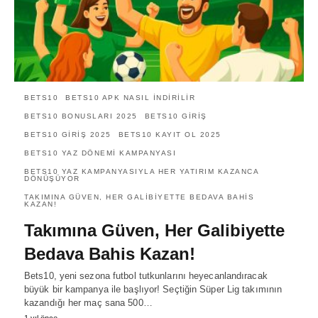
BETS10
BETS10 APK NASIL İNDIRILIR
BETS10 BONUSLARI 2025
BETS10 GIRIŞ
BETS10 GIRIŞ 2025
BETS10 KAYIT OL 2025
BETS10 YAZ DÖNEMI KAMPANYASI
BETS10 YAZ KAMPANYASIYLA HER YATIRIM KAZANCA
DÖNÜŞÜYOR
TAKIMINA GÜVEN, HER GALIBIYETTE BEDAVA BAHIS
KAZAN!
Takımına Güven, Her Galibiyette
Bedava Bahis Kazan!
Bets10, yeni sezona futbol tutkunlarını heyecanlandıracak
büyük bir kampanya ile başlıyor! Seçtiğin Süper Lig takımının
kazandığı her maç sana 500…
1 yıl önce