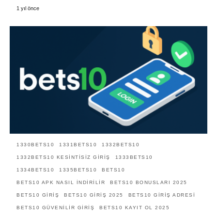
1 yıl önce
1330BETS10
1331BETS10
1332BETS10
1332BETS10 KESINTISIZ GIRIŞ
1333BETS10
1334BETS10
1335BETS10
BETS10
BETS10 APK NASIL İNDIRILIR
BETS10 BONUSLARI 2025
BETS10 GIRIŞ
BETS10 GIRIŞ 2025
BETS10 GIRIŞ ADRESI
BETS10 GÜVENILIR GIRIŞ
BETS10 KAYIT OL 2025