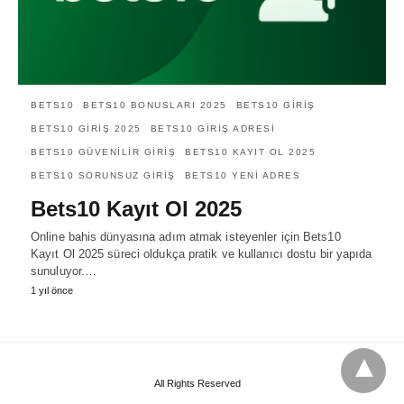
BETS10
BETS10 BONUSLARI 2025
BETS10 GIRIŞ
BETS10 GIRIŞ 2025
BETS10 GIRIŞ ADRESI
BETS10 GÜVENILIR GIRIŞ
BETS10 KAYIT OL 2025
BETS10 SORUNSUZ GIRIŞ
BETS10 YENI ADRES
Bets10 Kayıt Ol 2025
Online bahis dünyasına adım atmak isteyenler için Bets10
Kayıt Ol 2025 süreci oldukça pratik ve kullanıcı dostu bir yapıda
sunuluyor.…
1 yıl önce
All Rights Reserved