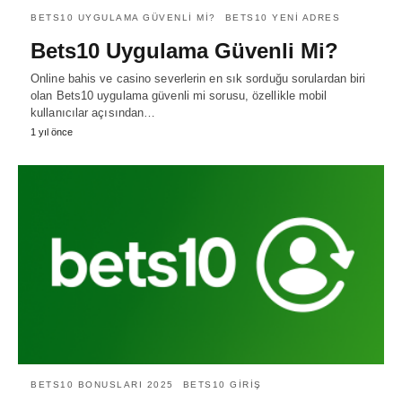
BETS10 UYGULAMA GÜVENLI MI?
BETS10 YENI ADRES
Bets10 Uygulama Güvenli Mi?
Online bahis ve casino severlerin en sık sorduğu sorulardan biri
olan Bets10 uygulama güvenli mi sorusu, özellikle mobil
kullanıcılar açısından…
1 yıl önce
BETS10 BONUSLARI 2025
BETS10 GIRIŞ