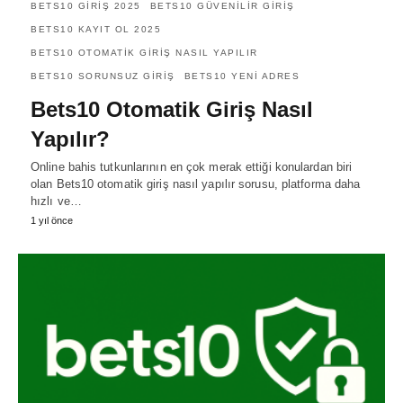
BETS10 GIRIŞ 2025
BETS10 GÜVENILIR GIRIŞ
BETS10 KAYIT OL 2025
BETS10 OTOMATIK GIRIŞ NASIL YAPILIR
BETS10 SORUNSUZ GIRIŞ
BETS10 YENI ADRES
Bets10 Otomatik Giriş Nasıl
Yapılır?
Online bahis tutkunlarının en çok merak ettiği konulardan biri
olan Bets10 otomatik giriş nasıl yapılır sorusu, platforma daha
hızlı ve…
1 yıl önce