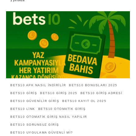
BETS10 APK NASIL İNDIRILIR
BETS10 BONUSLARI 2025
BETS10 GIRIŞ
BETS10 GIRIŞ 2025
BETS10 GIRIŞ ADRESI
BETS10 GÜVENILIR GIRIŞ
BETS10 KAYIT OL 2025
BETS10 LINK
BETS10 OTOMATIK GIRIŞ
BETS10 OTOMATIK GIRIŞ NASIL YAPILIR
BETS10 SORUNSUZ GIRIŞ
BETS10 UYGULAMA GÜVENLI MI?