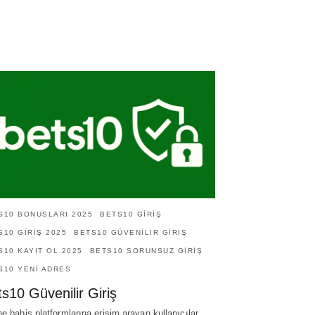
S10 BONUSLARI 2025
BETS10 GIRIŞ
S10 GIRIŞ 2025
BETS10 GÜVENILIR GIRIŞ
S10 KAYIT OL 2025
BETS10 SORUNSUZ GIRIŞ
S10 YENI ADRES
s10 Güvenilir Giriş
ne bahis platformlarına erişim arayan kullanıcılar