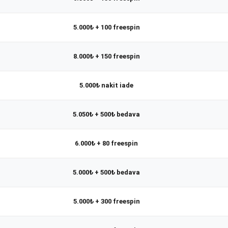
5.000₺ + 100 freespin
8.000₺ + 150 freespin
5.000₺ nakit iade
5.050₺ + 500₺ bedava
6.000₺ + 80 freespin
5.000₺ + 500₺ bedava
5.000₺ + 300 freespin