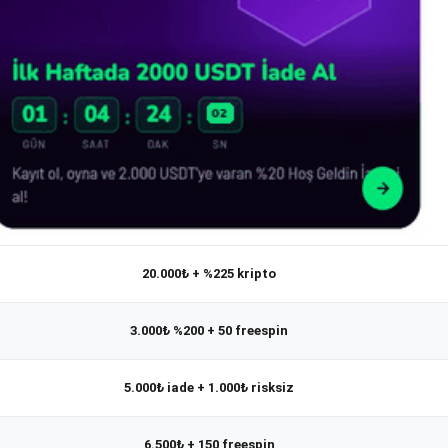
20.000₺ + %225 kripto
3.000₺ %200 + 50 freespin
5.000₺ iade + 1.000₺ risksiz
6.500₺ + 150 freespin