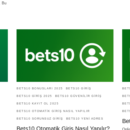
. Bu
BETS10 BONUSLARI 2025
BETS10 GIRIŞ
BET
BETS10 GIRIŞ 2025
BETS10 GÜVENILIR GIRIŞ
BET
BETS10 KAYIT OL 2025
BET
BETS10 OTOMATIK GIRIŞ NASIL YAPILIR
BET
BETS10 SORUNSUZ GIRIŞ
BETS10 YENI ADRES
Bet
Bets10 Otomatik Giriş Nasıl Yapılır?
Onli