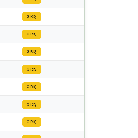
GİRİŞ
GİRİŞ
GİRİŞ
GİRİŞ
GİRİŞ
GİRİŞ
GİRİŞ