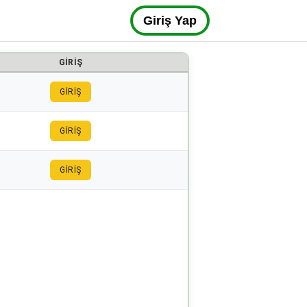
Giriş Yap
GIRIŞ
GİRİŞ
GİRİŞ
GİRİŞ