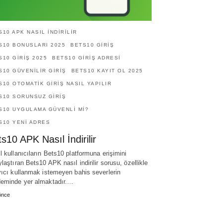
S10 APK NASIL İNDIRILIR
S10 BONUSLARI 2025
BETS10 GIRIŞ
S10 GIRIŞ 2025
BETS10 GIRIŞ ADRESI
S10 GÜVENILIR GIRIŞ
BETS10 KAYIT OL 2025
S10 OTOMATIK GIRIŞ NASIL YAPILIR
S10 SORUNSUZ GIRIŞ
S10 UYGULAMA GÜVENLI MI?
S10 YENI ADRES
s10 APK Nasıl İndirilir
l kullanıcıların Bets10 platformuna erişimini
ylaştıran Bets10 APK nasıl indirilir sorusu, özellikle
yıcı kullanmak istemeyen bahis severlerin
eminde yer almaktadır.…
 önce