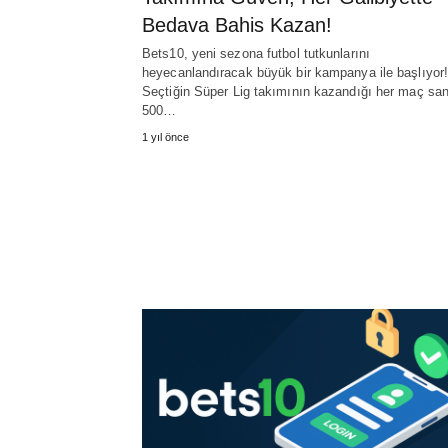
Bedava Bahis Kazan!
Bets10, yeni sezona futbol tutkunlarını
heyecanlandıracak büyük bir kampanya ile başlıyor
Seçtiğin Süper Lig takımının kazandığı her maç sa
500…
1 yıl önce