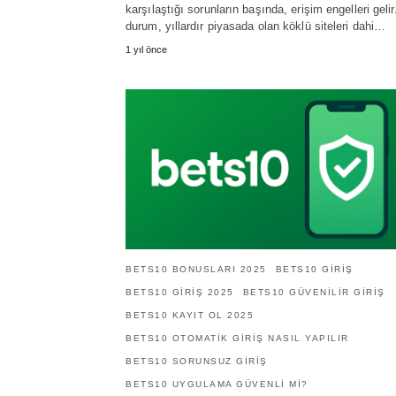
karşılaştığı sorunların başında, erişim engelleri gelir
durum, yıllardır piyasada olan köklü siteleri dahi…
1 yıl önce
BETS10 BONUSLARI 2025
BETS10 GIRIŞ
BETS10 GIRIŞ 2025
BETS10 GÜVENILIR GIRIŞ
BETS10 KAYIT OL 2025
BETS10 OTOMATIK GIRIŞ NASIL YAPILIR
BETS10 SORUNSUZ GIRIŞ
BETS10 UYGULAMA GÜVENLI MI?