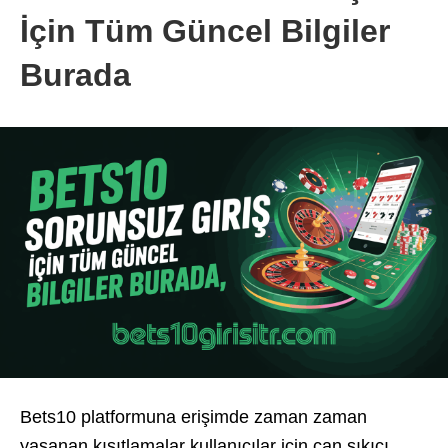
İçin Tüm Güncel Bilgiler
Burada
Bets10 platformuna erişimde zaman zaman
yaşanan kısıtlamalar kullanıcılar için can sıkıcı