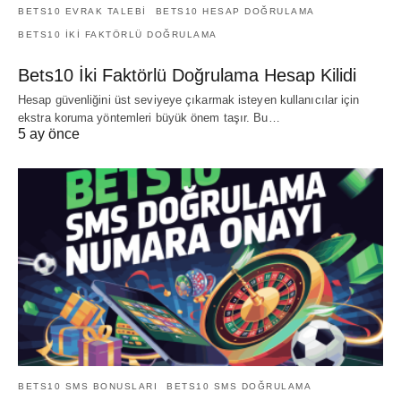
BETS10 EVRAK TALEBI
BETS10 HESAP DOĞRULAMA
BETS10 IKI FAKTÖRLÜ DOĞRULAMA
Bets10 İki Faktörlü Doğrulama Hesap Kilidi
Hesap güvenliğini üst seviyeye çıkarmak isteyen kullanıcılar için
ekstra koruma yöntemleri büyük önem taşır. Bu…
5 ay önce
BETS10 SMS BONUSLARI
BETS10 SMS DOĞRULAMA