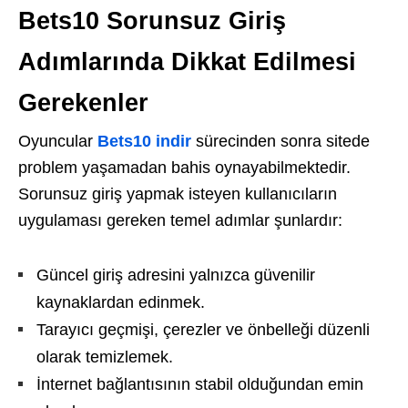
Bets10 Sorunsuz Giriş
Adımlarında Dikkat Edilmesi
Gerekenler
Oyuncular
Bets10 indir
sürecinden sonra sitede
problem yaşamadan bahis oynayabilmektedir.
Sorunsuz giriş yapmak isteyen kullanıcıların
uygulaması gereken temel adımlar şunlardır:
Güncel giriş adresini yalnızca güvenilir
kaynaklardan edinmek.
Tarayıcı geçmişi, çerezler ve önbelleği düzenli
olarak temizlemek.
İnternet bağlantısının stabil olduğundan emin