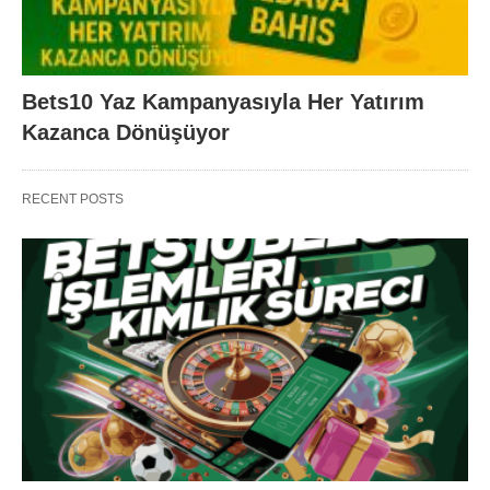
Bets10 Yaz Kampanyasıyla Her Yatırım
Kazanca Dönüşüyor
RECENT POSTS