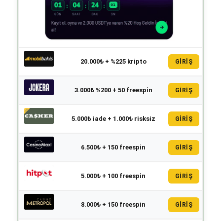
20.000₺ + %225 kripto
GİRİŞ
3.000₺ %200 + 50 freespin
GİRİŞ
5.000₺ iade + 1.000₺ risksiz
GİRİŞ
6.500₺ + 150 freespin
GİRİŞ
5.000₺ + 100 freespin
GİRİŞ
8.000₺ + 150 freespin
GİRİŞ