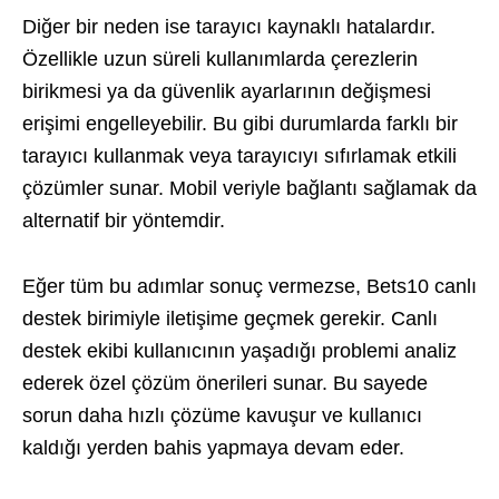
Diğer bir neden ise tarayıcı kaynaklı hatalardır.
Özellikle uzun süreli kullanımlarda çerezlerin
birikmesi ya da güvenlik ayarlarının değişmesi
erişimi engelleyebilir. Bu gibi durumlarda farklı bir
tarayıcı kullanmak veya tarayıcıyı sıfırlamak etkili
çözümler sunar. Mobil veriyle bağlantı sağlamak da
alternatif bir yöntemdir.
Eğer tüm bu adımlar sonuç vermezse, Bets10 canlı
destek birimiyle iletişime geçmek gerekir. Canlı
destek ekibi kullanıcının yaşadığı problemi analiz
ederek özel çözüm önerileri sunar. Bu sayede
sorun daha hızlı çözüme kavuşur ve kullanıcı
kaldığı yerden bahis yapmaya devam eder.