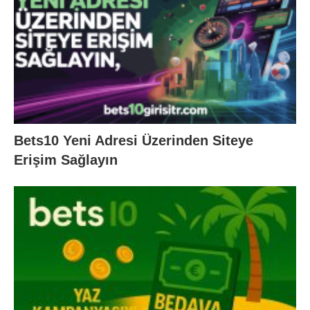
Bets10 Yeni Adresi Üzerinden Siteye
Erişim Sağlayın