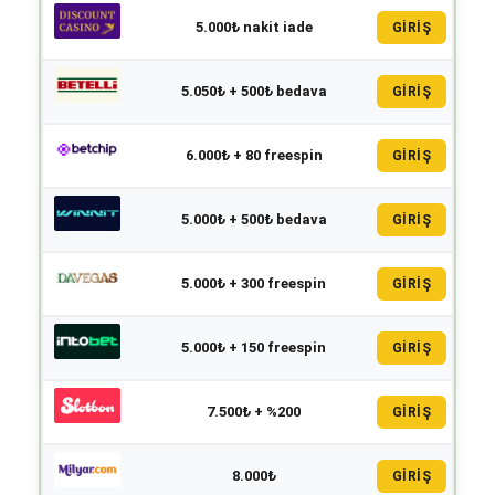
5.000₺ nakit iade
GİRİŞ
5.050₺ + 500₺ bedava
GİRİŞ
6.000₺ + 80 freespin
GİRİŞ
5.000₺ + 500₺ bedava
GİRİŞ
5.000₺ + 300 freespin
GİRİŞ
5.000₺ + 150 freespin
GİRİŞ
7.500₺ + %200
GİRİŞ
8.000₺
GİRİŞ