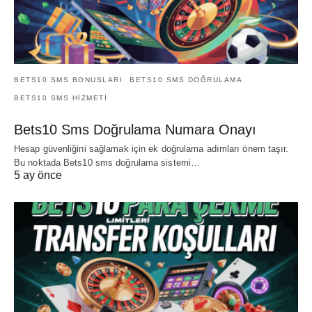
BETS10 SMS BONUSLARI
BETS10 SMS DOĞRULAMA
BETS10 SMS HIZMETI
Bets10 Sms Doğrulama Numara Onayı
Hesap güvenliğini sağlamak için ek doğrulama adımları önem taşır.
Bu noktada Bets10 sms doğrulama sistemi…
5 ay önce