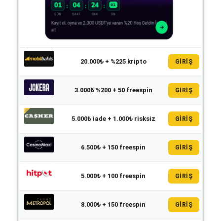
20.000₺ + %225 kripto
GİRİŞ
3.000₺ %200 + 50 freespin
GİRİŞ
5.000₺ iade + 1.000₺ risksiz
GİRİŞ
6.500₺ + 150 freespin
GİRİŞ
5.000₺ + 100 freespin
GİRİŞ
8.000₺ + 150 freespin
GİRİŞ