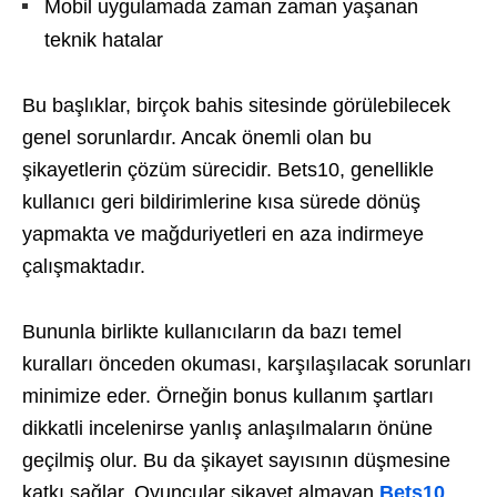
Mobil uygulamada zaman zaman yaşanan
teknik hatalar
Bu başlıklar, birçok bahis sitesinde görülebilecek
genel sorunlardır. Ancak önemli olan bu
şikayetlerin çözüm sürecidir. Bets10, genellikle
kullanıcı geri bildirimlerine kısa sürede dönüş
yapmakta ve mağduriyetleri en aza indirmeye
çalışmaktadır.
Bununla birlikte kullanıcıların da bazı temel
kuralları önceden okuması, karşılaşılacak sorunları
minimize eder. Örneğin bonus kullanım şartları
dikkatli incelenirse yanlış anlaşılmaların önüne
geçilmiş olur. Bu da şikayet sayısının düşmesine
katkı sağlar. Oyuncular şikayet almayan
Bets10