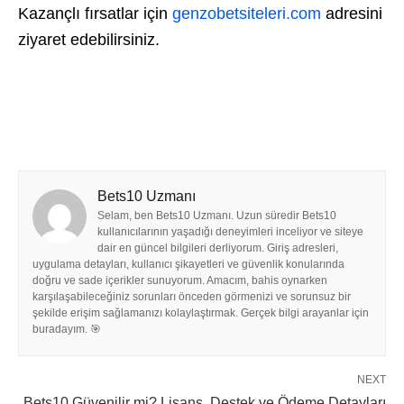
Kazançlı fırsatlar için
genzobetsiteleri.com
adresini
ziyaret edebilirsiniz.
Bets10 Uzmanı
Selam, ben Bets10 Uzmanı. Uzun süredir Bets10
kullanıcılarının yaşadığı deneyimleri inceliyor ve siteye
dair en güncel bilgileri derliyorum. Giriş adresleri,
uygulama detayları, kullanıcı şikayetleri ve güvenlik konularında
doğru ve sade içerikler sunuyorum. Amacım, bahis oynarken
karşılaşabileceğiniz sorunları önceden görmenizi ve sorunsuz bir
şekilde erişim sağlamanızı kolaylaştırmak. Gerçek bilgi arayanlar için
buradayım. 🎯
NEXT
Bets10 Güvenilir mi? Lisans, Destek ve Ödeme Detayları