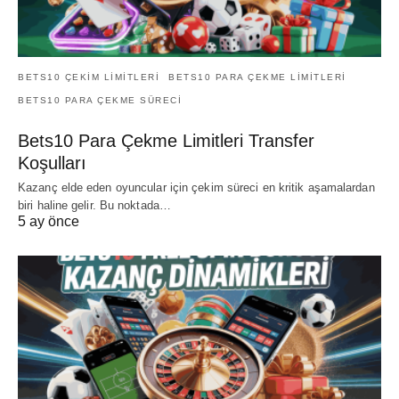
BETS10 ÇEKIM LIMITLERI
BETS10 PARA ÇEKME LIMITLERI
BETS10 PARA ÇEKME SÜRECI
Bets10 Para Çekme Limitleri Transfer
Koşulları
Kazanç elde eden oyuncular için çekim süreci en kritik aşamalardan
biri haline gelir. Bu noktada…
5 ay önce