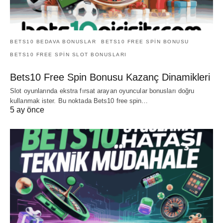
BETS10 BEDAVA BONUSLAR
BETS10 FREE SPIN BONUSU
BETS10 FREE SPIN SLOT BONUSLARI
Bets10 Free Spin Bonusu Kazanç Dinamikleri
Slot oyunlarında ekstra fırsat arayan oyuncular bonusları doğru
kullanmak ister. Bu noktada Bets10 free spin…
5 ay önce