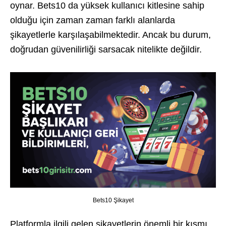
oynar. Bets10 da yüksek kullanıcı kitlesine sahip
olduğu için zaman zaman farklı alanlarda
şikayetlerle karşılaşabilmektedir. Ancak bu durum,
doğrudan güvenilirliği sarsacak nitelikte değildir.
Bets10 Şikayet
Platformla ilgili gelen şikayetlerin önemli bir kısmı