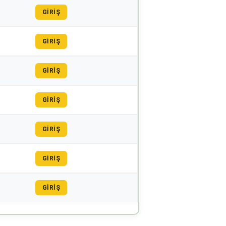
GİRİŞ
GİRİŞ
GİRİŞ
GİRİŞ
GİRİŞ
GİRİŞ
GİRİŞ