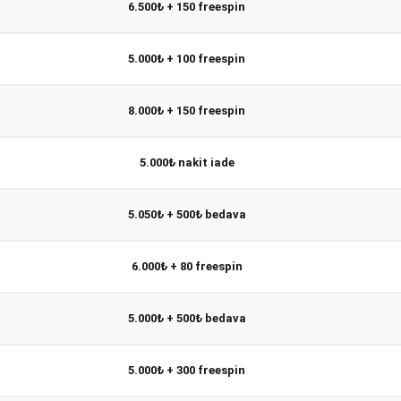
6.500₺ + 150 freespin
5.000₺ + 100 freespin
8.000₺ + 150 freespin
5.000₺ nakit iade
5.050₺ + 500₺ bedava
6.000₺ + 80 freespin
5.000₺ + 500₺ bedava
5.000₺ + 300 freespin