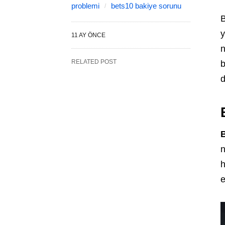
problemi
bets10 bakiye sorunu
B
y
11 AY ÖNCE
n
RELATED POST
b
d
n
h
e