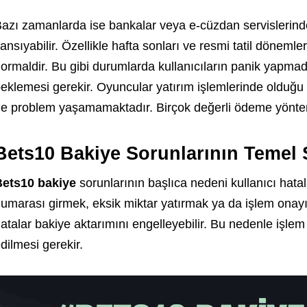
azı zamanlarda ise bankalar veya e-cüzdan servislerind
ansıyabilir. Özellikle hafta sonları ve resmi tatil döneml
ormaldir. Bu gibi durumlarda kullanıcıların panik yapm
eklemesi gerekir. Oyuncular yatırım işlemlerinde olduğu
e problem yaşamamaktadır. Birçok değerli ödeme yöntem
Bets10 Bakiye Sorunlarının Temel 
Bets10 bakiye
sorunlarının başlıca nedeni kullanıcı hata
umarası girmek, eksik miktar yatırmak ya da işlem onay
atalar bakiye aktarımını engelleyebilir. Bu nedenle işlem ö
dilmesi gerekir.