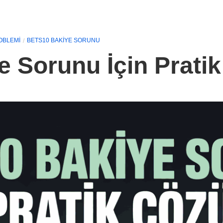
OBLEMI
BETS10 BAKIYE SORUNU
e Sorunu İçin Prati