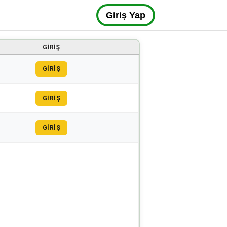
Giriş Yap
GIRIŞ
GİRİŞ
GİRİŞ
GİRİŞ