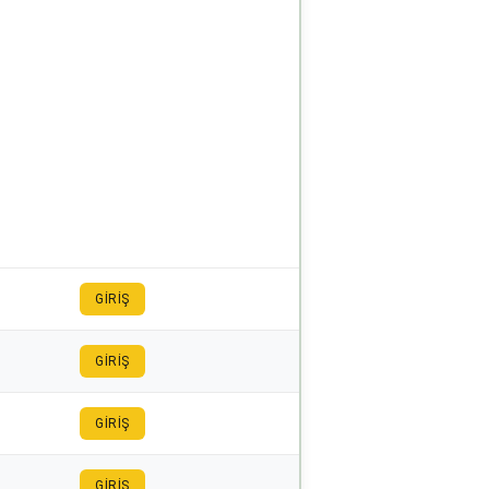
GİRİŞ
GİRİŞ
GİRİŞ
GİRİŞ