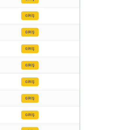
GİRİŞ
GİRİŞ
GİRİŞ
GİRİŞ
GİRİŞ
GİRİŞ
GİRİŞ