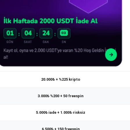
20.000₺ + %225 kripto
3.000₺ %200 + 50 freespin
5.000₺ iade + 1.000₺ risksiz
6.500₺ + 150 freespin