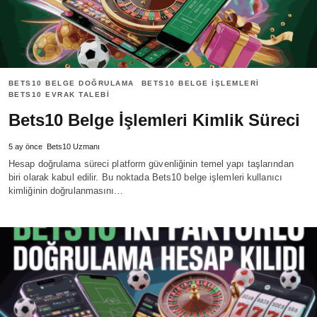
BETS10 BELGE DOĞRULAMA
BETS10 BELGE IŞLEMLERI
BETS10 EVRAK TALEBI
Bets10 Belge İşlemleri Kimlik Süreci
5 ay önce
Bets10 Uzmanı
Hesap doğrulama süreci platform güvenliğinin temel yapı taşlarından
biri olarak kabul edilir. Bu noktada Bets10 belge işlemleri kullanıcı
kimliğinin doğrulanmasını…