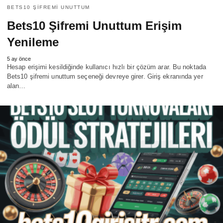
BETS10 ŞIFREMI UNUTTUM
Bets10 Şifremi Unuttum Erişim
Yenileme
5 ay önce
Hesap erişimi kesildiğinde kullanıcı hızlı bir çözüm arar. Bu noktada
Bets10 şifremi unuttum seçeneği devreye girer. Giriş ekranında yer
alan…