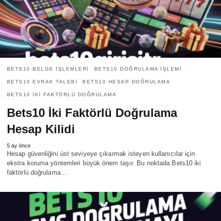
BETS10 BELGE IŞLEMLERI
BETS10 DOĞRULAMA IŞLEMI
BETS10 EVRAK TALEBI
BETS10 HESAP DOĞRULAMA
BETS10 IKI FAKTÖRLÜ DOĞRULAMA
Bets10 İki Faktörlü Doğrulama
Hesap Kilidi
5 ay önce
Hesap güvenliğini üst seviyeye çıkarmak isteyen kullanıcılar için
ekstra koruma yöntemleri büyük önem taşır. Bu noktada Bets10 iki
faktörlü doğrulama…