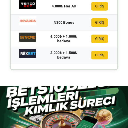
4.000₺ Her Ay
GİRİŞ
%300 Bonus
GİRİŞ
4.000₺ + 1.000₺
GİRİŞ
bedava
3.000₺ + 1.500₺
GİRİŞ
bedava