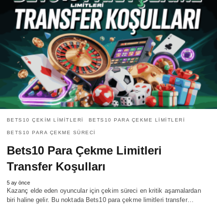
BETS10 ÇEKIM LIMITLERI
BETS10 PARA ÇEKME LIMITLERI
BETS10 PARA ÇEKME SÜRECI
Bets10 Para Çekme Limitleri
Transfer Koşulları
5 ay önce
Kazanç elde eden oyuncular için çekim süreci en kritik aşamalardan
biri haline gelir. Bu noktada Bets10 para çekme limitleri transfer…