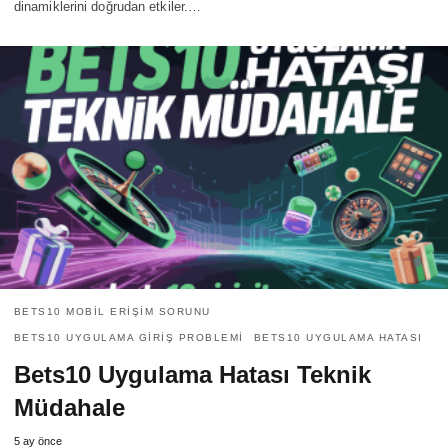
dinamiklerini doğrudan etkiler.…
BETS10 MOBIL ERIŞIM SORUNU
BETS10 UYGULAMA GIRIŞ PROBLEMI
BETS10 UYGULAMA HATASI
Bets10 Uygulama Hatası Teknik
Müdahale
5 ay önce